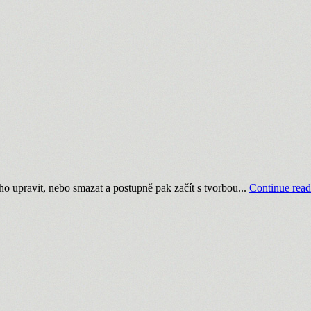
ho upravit, nebo smazat a postupně pak začít s tvorbou...
Continue rea
em
ni!