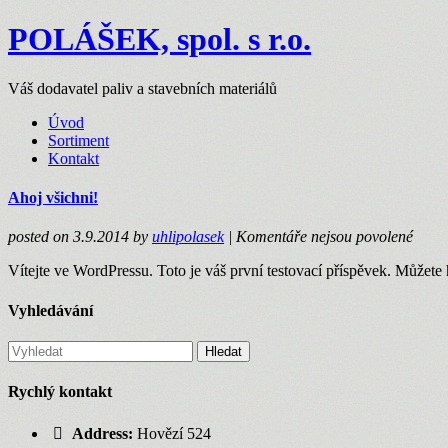
POLÁŠEK, spol. s r.o.
Váš dodavatel paliv a stavebních materiálů
Úvod
Sortiment
Kontakt
Ahoj všichni!
u
posted on 3.9.2014
by
uhlipolasek
|
Komentáře nejsou povolené
textu
Vítejte ve WordPressu. Toto je váš první testovací příspěvek. Můžete 
s
názv
Ahoj
Vyhledávání
všich
Hledat
Rychlý kontakt
Address:
Hovězí 524