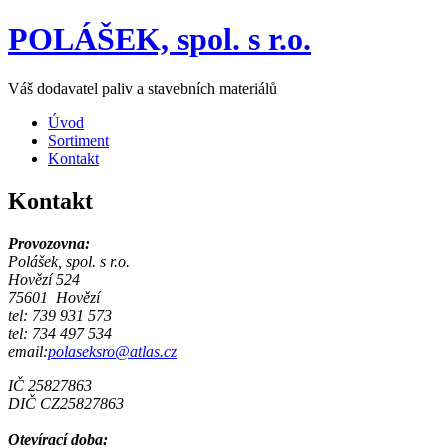
POLÁŠEK, spol. s r.o.
Váš dodavatel paliv a stavebních materiálů
Úvod
Sortiment
Kontakt
Kontakt
Provozovna:
Polášek, spol. s r.o.
Hovězí 524
75601 Hovězí
tel: 739 931 573
tel: 734 497 534
email:
polaseksro@atlas.cz
IČ 25827863
DIČ CZ25827863
Otevírací doba: