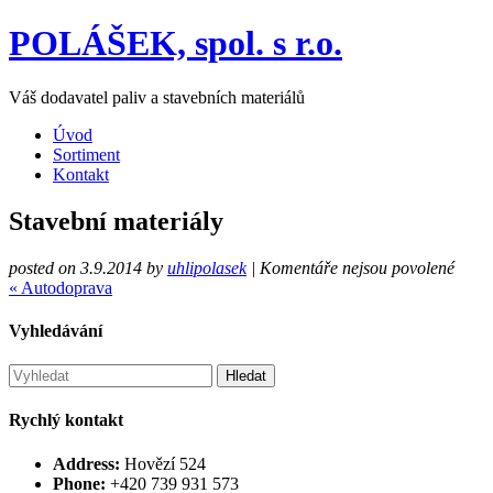
POLÁŠEK, spol. s r.o.
Váš dodavatel paliv a stavebních materiálů
Úvod
Sortiment
Kontakt
Stavební materiály
u
posted on 3.9.2014
by
uhlipolasek
|
Komentáře nejsou povolené
textu
« Autodoprava
s
názv
Vyhledávání
Stave
mater
Hledat
Rychlý kontakt
Address:
Hovězí 524
Phone:
+420 739 931 573